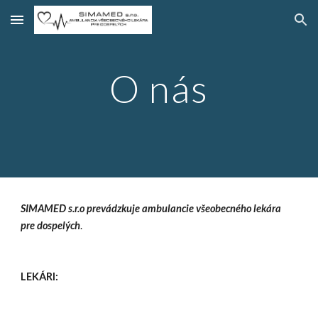
Skip to main content
Skip to navigation
O nás
SIMAMED s.r.o prevádzkuje ambulancie všeobecného lekára 
pre dospelých
.
LEKÁRI: